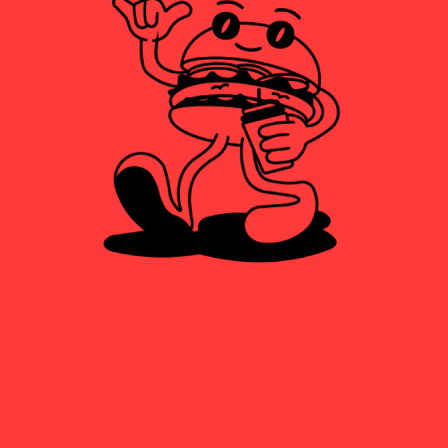
REDES
AYUDA
INFOR
Carrer del
Contacto
Horario
Campament,
@
62, Mahón,
Alérgenos
fomo_burger
Islas
Aviso Legal
Baleares
(07702).
Política de
Zona Borja
privacidad
Moll
Política de