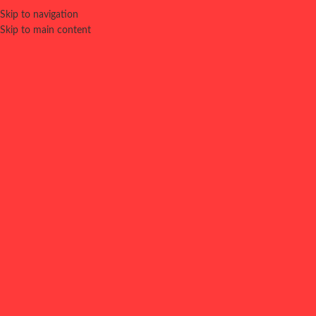
Skip to navigation
0
MENU
0,00
€
Skip to main content
⚠️ LOCAL CERRADO
CERRADO POR ALTA DEMANDA. VUELVE A PROBAR EN UN
RATO. DISCULPA LAS MOLESTIAS.
Accueil
COMPLEMENTOS POS