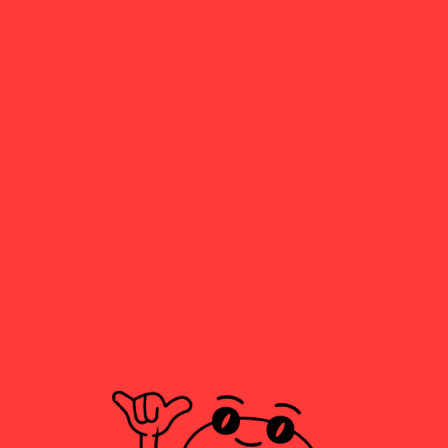
Click to enlarge
Nachos deluxe POS
Tres quesos, guacamole con pico de gallo, salsa de queso, chili con
carne y jalapeños
13,90
€
VOLVER A LA CARTA
ALÉRGENOS
CARTA DE