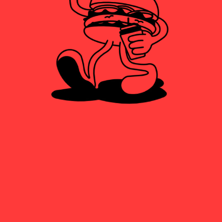
ALÉRGENOS
[1] Cereales con gluten
[2] Leche y derivados
[3] Sulfitos
[4] Mostaza
[5] Huevos
[6] Soja
[7] Apio
[8] Cacahuete
[9] Frutos de cáscara
[10] Granos de sésamo
[11] Pescados
[12] Crustáceos
[13] Puede contener trazas de huevo y soja.