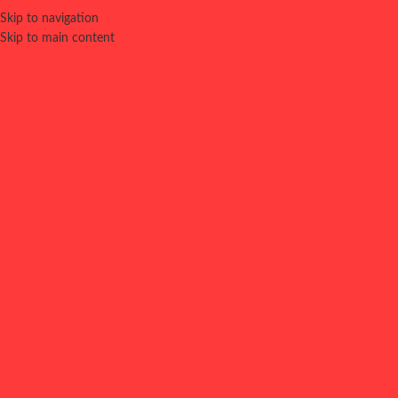
Skip to navigation
0
MENU
0,00
€
Skip to main content
⚠️ LOCAL CERRADO
CERRADO POR ALTA DEMANDA. VUELVE A PROBAR EN UN
RATO. DISCULPA LAS MOLESTIAS.
Home
COMPLEMENTOS POS