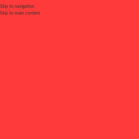
Skip to navigation
0
⚠️ LOCAL CERRADO
MENÚ
0,00
€
Skip to main content
CERRADO POR ALTA DEMANDA. VUELVE A PROBAR EN UN
RATO. DISCULPA LAS MOLESTIAS.
RECÓGELO O TE LO
LLEVAMOS A CASA
MENÚ
COMPLEMENTOS
BURGERS
BEBIDAS
HELADO
MENÚ