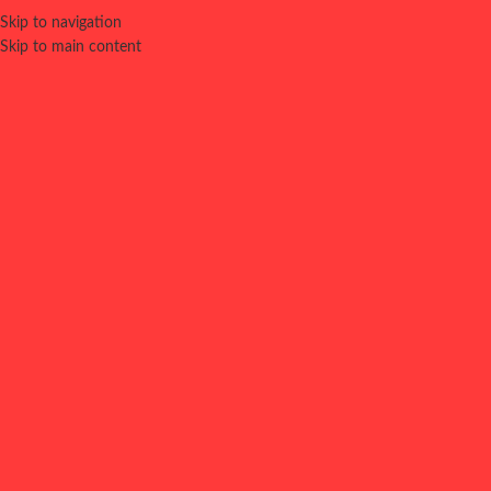
Skip to navigation
0
⚠️ LOCAL CERRADO
MENÚ
0,00
€
Skip to main content
CERRADO POR ALTA DEMANDA. VUELVE A PROBAR EN UN
RATO. DISCULPA LAS MOLESTIAS.
RECÓGELO O TE LO
LLEVAMOS A CASA
MENÚ
COMPLEMENTOS
BURGERS
BEBIDAS
HELADO
MENÚ